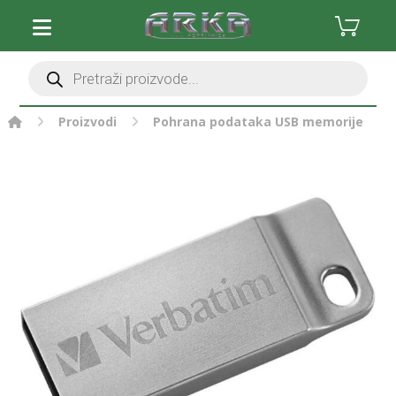
Proizvodi
Pohrana podataka
USB memorije