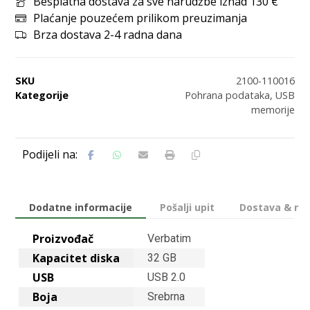
Besplatna dostava za sve narudžbe iznad 130 €
Plaćanje pouzećem prilikom preuzimanja
Brza dostava 2-4 radna dana
SKU
2100-110016
Kategorije
Pohrana podataka
,
USB
memorije
Dodatne informacije
Pošalji upit
Dostava & nač
Proizvođač
Verbatim
Kapacitet diska
32 GB
USB
USB 2.0
Boja
Srebrna