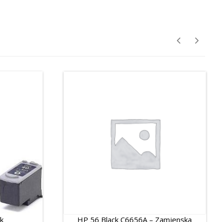
k
HP 56 Black C6656A – Zamjenska