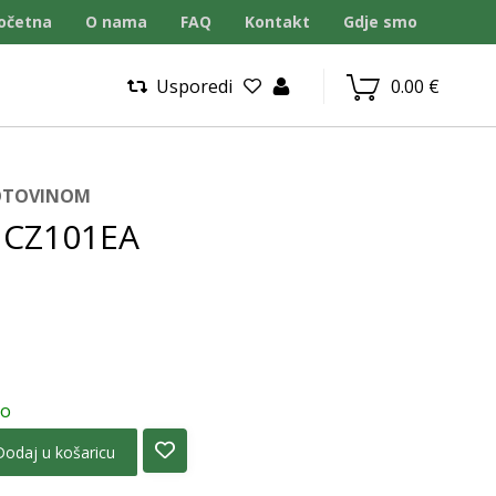
očetna
O nama
FAQ
Kontakt
Gdje smo
Usporedi
0.00
€
GOTOVINOM
k CZ101EA
no
Dodaj u košaricu