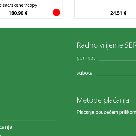
pisac/skener/copy
180.90
€
24.51
€
Radno vrijeme SE
pon-pet
subota
Metode plaćanja
Plaćanje pouzećem prilikom
ćanja