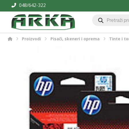
048/642-322
Proizvodi
Pisači, skeneri i oprema
Tinte i to