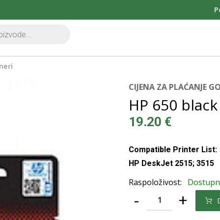
P
neri
CIJENA ZA PLAĆANJE 
HP 650 blac
19.20
€
Compatible Printer List:
HP DeskJet 2515; 3515
Raspoloživost:
Dostup
-
+