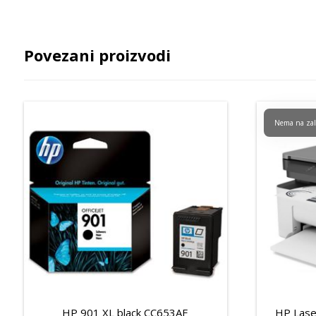
Povezani proizvodi
Nema na zal
HP 901 XL black CC653AE
HP Lase