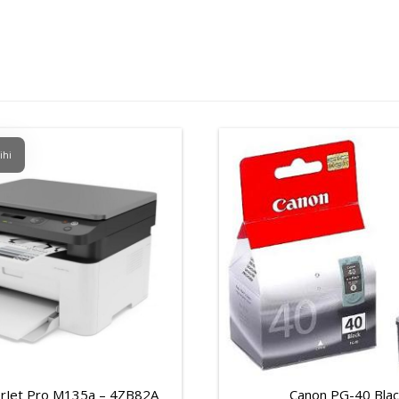
ihi
rJet Pro M135a – 4ZB82A
Canon PG-40 Blac