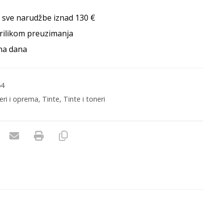
 sve narudžbe iznad 130 €
rilikom preuzimanja
na dana
64
neri i oprema
,
Tinte
,
Tinte i toneri