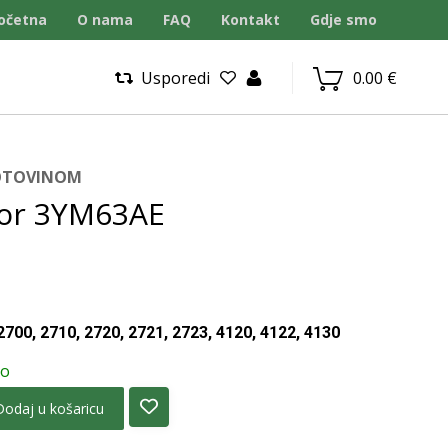
očetna
O nama
FAQ
Kontakt
Gdje smo
Usporedi
0.00
€
GOTOVINOM
lor 3YM63AE
700, 2710, 2720, 2721, 2723, 4120, 4122, 4130
no
Dodaj u košaricu