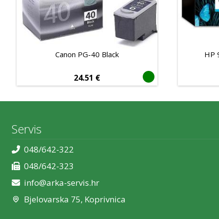
Canon PG-40 Black
HP 
24.51
€
Servis
048/642-322
048/642-323
info@arka-servis.hr
Bjelovarska 75, Koprivnica