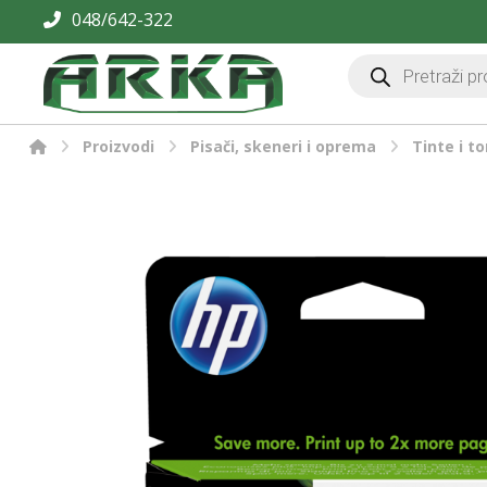
048/642-322
Proizvodi
Pisači, skeneri i oprema
Tinte i to