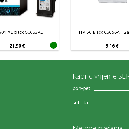
901 XL black CC653AE
HP 56 Black C6656A – Z
21.90
€
9.16
€
Radno vrijeme SE
pon-pet
subota
Metode plaćanja