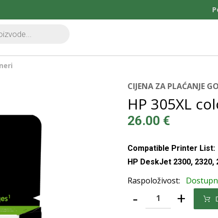
P
neri
CIJENA ZA PLAĆANJE 
HP 305XL co
26.00
€
Compatible Printer List:
HP DeskJet 2300, 2320, 2
Raspoloživost:
Dostup
-
+