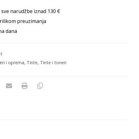
 sve narudžbe iznad 130 €
rilikom preuzimanja
na dana
61
neri i oprema
,
Tinte
,
Tinte i toneri