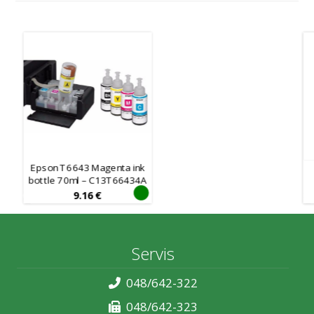
Epson T6643 Magenta ink
bottle 70ml – C13T66434A
9.16
€
Servis
048/642-322
048/642-323