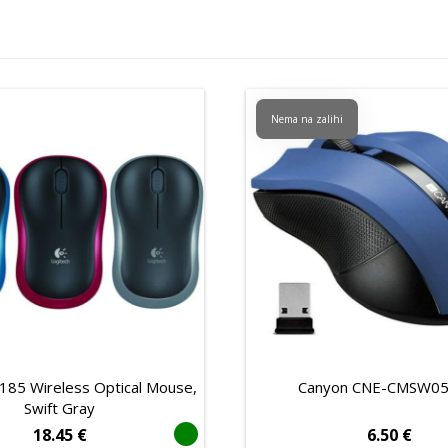
Nema na zalihi
185 Wireless Optical Mouse,
Canyon CNE-CMSW05
Swift Gray
18.45
€
6.50
€