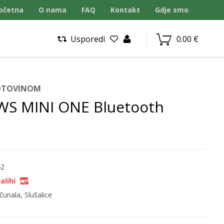
očetna
O nama
FAQ
Kontakt
Gdje smo
Usporedi
0.00
€
GOTOVINOM
WS MINI ONE Bluetooth
42
alihi
ačunala
,
Slušalice