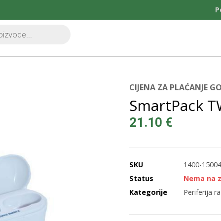
P
CIJENA ZA PLAĆANJE 
SmartPack T
21.10
€
SKU
1400-1500
Status
Nema na z
Kategorije
Periferija r