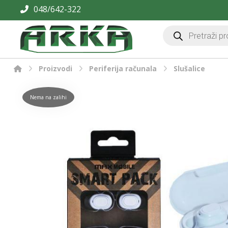
048/642-322
Proizvodi
Periferija računala
Slušalice
Nema na zalihi