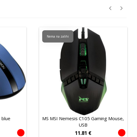
Nema na zalihi
 blue
MS MSI Nemesis C105 Gaming Mouse,
USB
11.81
€