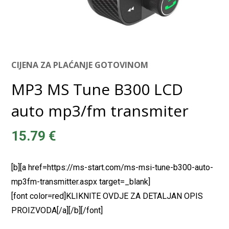
CIJENA ZA PLAĆANJE GOTOVINOM
MP3 MS Tune B300 LCD
auto mp3/fm transmiter
15.79
€
[b][a href=https://ms-start.com/ms-msi-tune-b300-auto-
mp3fm-transmitter.aspx target=_blank]
[font color=red]KLIKNITE OVDJE ZA DETALJAN OPIS
PROIZVODA[/a][/b][/font]