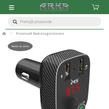
Proizvodi
Nekategorizirano
Nema na zalihi