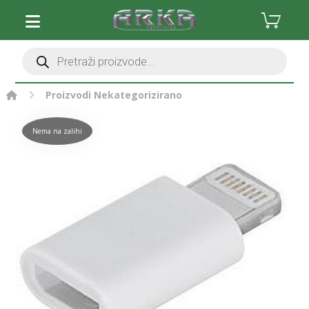
Proizvodi
Nekategorizirano
Nema na zalihi