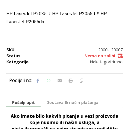
HP LaserJet P2035 # HP LaserJet P2055d # HP
LaserJet P2055dn
SKU
2000-120007
Status
Nema na zalihi
Kategorije
Nekategorizirano
Pošalji upit
Dostava & način plaćanja
Ako imate bilo kakvih pitanja u vezi proizvoda
koje nudimo ili naših usluga, a
niste ih pronašli na ovim stranicama pošaljite