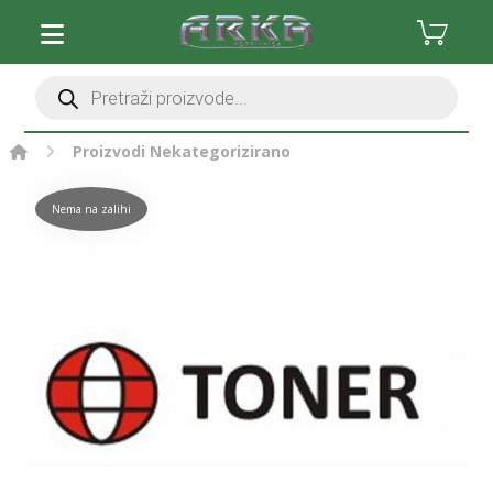
Proizvodi
Nekategorizirano
Nema na zalihi