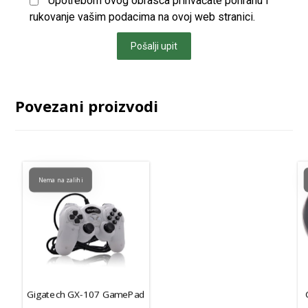
Upotrebom ovog obrasca prihvaćate pohranu i
rukovanje vašim podacima na ovoj web stranici.
Pošalji upit
Povezani proizvodi
Nema na zalihi
Gigatech GX-107 GamePad