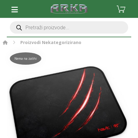
Proizvodi
Nekategorizirano
Nema na zalihi