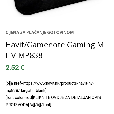
CIJENA ZA PLAĆANJE GOTOVINOM
Havit/Gamenote Gaming M
HV-MP838
2.52
€
[b][a href=https://www.havit.hk/products/havit-hv-
mp838/ target=_blank]
[font color=red]KLIKNITE OVDJE ZA DETALJAN OPIS
PROIZVODA[/a][/b][/font]