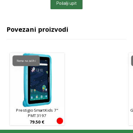
Pošalji upit
Povezani proizvodi
Nema na zalihi
Prestigio SmartKids 7"
G
PMT3197
79.50
€