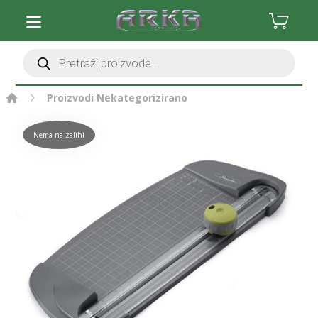
Proizvodi
Nekategorizirano
Nema na zalihi