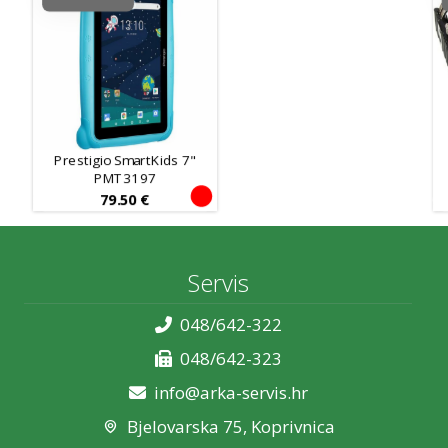
Prestigio SmartKids 7"
PMT3197
79.50
€
Servis
048/642-322
048/642-323
info@arka-servis.hr
Bjelovarska 75, Koprivnica