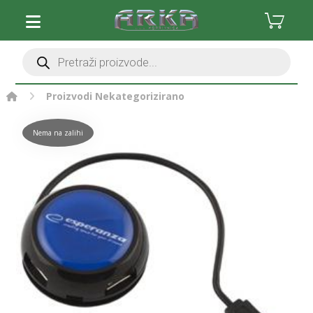
Proizvodi
Nekategorizirano
Nema na zalihi