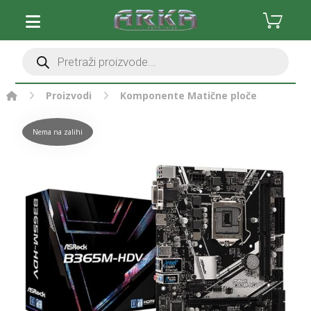
Proizvodi
Komponente
Matične ploče
Nema na zalihi