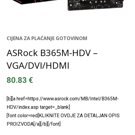
CIJENA ZA PLAĆANJE GOTOVINOM
ASRock B365M-HDV –
VGA/DVI/HDMI
80.83
€
[b][a href=https://www.asrock.com/MB/Intel/B365M-
HDV/index.asp target=_blank]
[font color=red]KLIKNITE OVDJE ZA DETALJAN OPIS
PROIZVODA[/a][/b][/font]