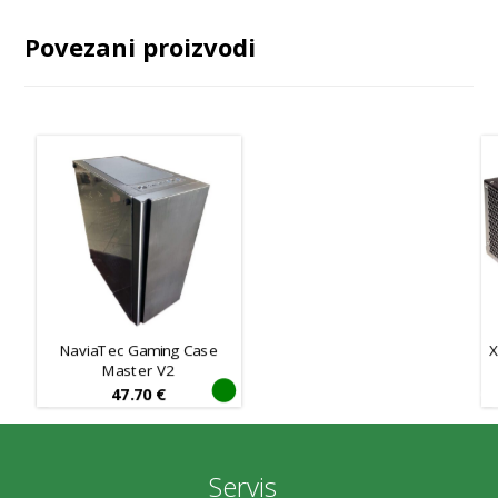
Povezani proizvodi
NaviaTec Gaming Case
X
Master V2
47.70
€
Servis