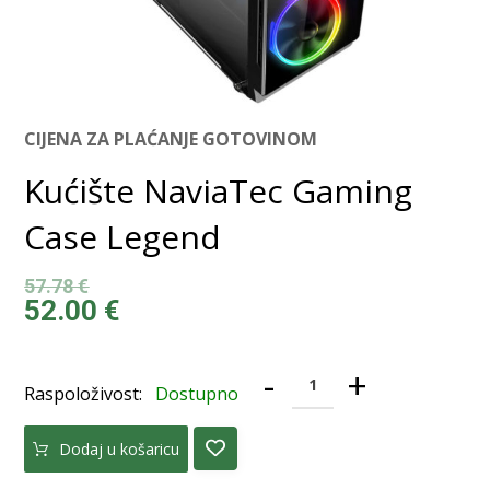
CIJENA ZA PLAĆANJE GOTOVINOM
Kućište NaviaTec Gaming
Case Legend
57.78
€
52.00
€
-
+
Raspoloživost:
Dostupno
Dodaj u košaricu