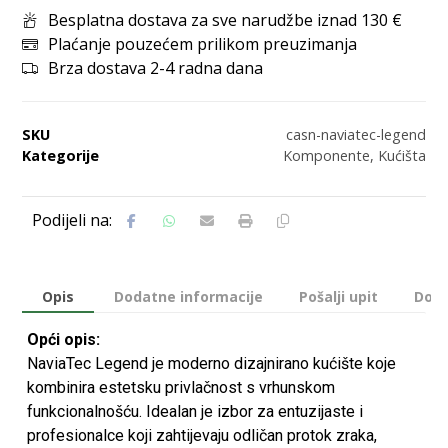
Besplatna dostava za sve narudžbe iznad 130 €
Plaćanje pouzećem prilikom preuzimanja
Brza dostava 2-4 radna dana
SKU
casn-naviatec-legend
Kategorije
Komponente
,
Kućišta
Opis
Dodatne informacije
Pošalji upit
Dost
Opći opis:
NaviaTec Legend je moderno dizajnirano kućište koje
kombinira estetsku privlačnost s vrhunskom
funkcionalnošću. Idealan je izbor za entuzijaste i
profesionalce koji zahtijevaju odličan protok zraka,