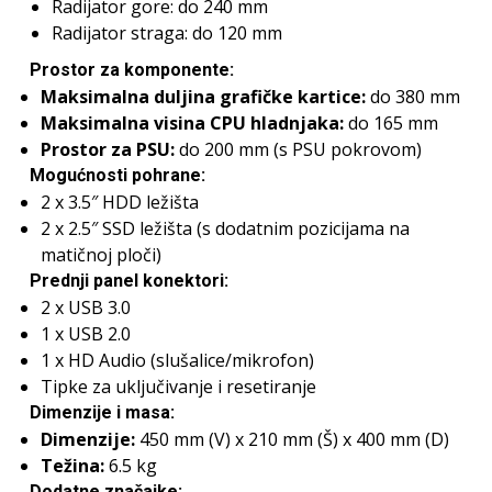
Radijator gore: do 240 mm
Radijator straga: do 120 mm
Prostor za komponente:
Maksimalna duljina grafičke kartice:
do 380 mm
Maksimalna visina CPU hladnjaka:
do 165 mm
Prostor za PSU:
do 200 mm (s PSU pokrovom)
Mogućnosti pohrane:
2 x 3.5″ HDD ležišta
2 x 2.5″ SSD ležišta (s dodatnim pozicijama na
matičnoj ploči)
Prednji panel konektori:
2 x USB 3.0
1 x USB 2.0
1 x HD Audio (slušalice/mikrofon)
Tipke za uključivanje i resetiranje
Dimenzije i masa:
Dimenzije:
450 mm (V) x 210 mm (Š) x 400 mm (D)
Težina:
6.5 kg
Dodatne značajke: