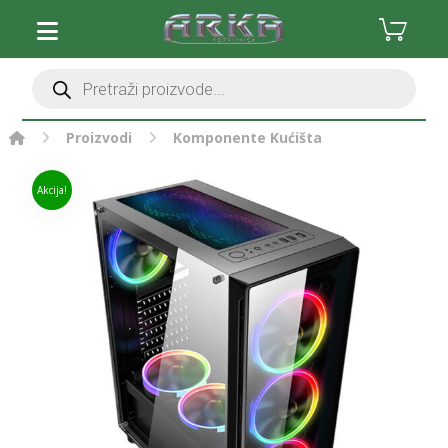
Proizvodi
Komponente
Kućišta
Akcija!