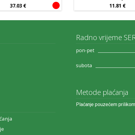
37.03
€
11.81
€
Radno vrijeme SE
pon-pet
subota
Metode plaćanja
Plaćanje pouzećem prilikom
ćanja
je