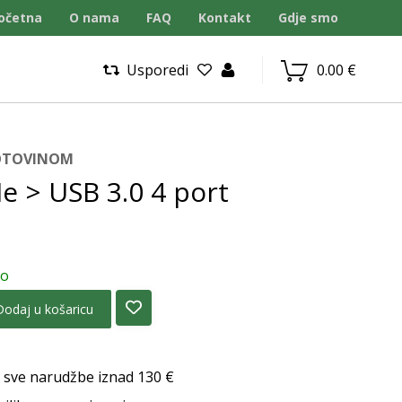
očetna
O nama
FAQ
Kontakt
Gdje smo
Usporedi
0.00
€
GOTOVINOM
e > USB 3.0 4 port
no
Dodaj u košaricu
 sve narudžbe iznad 130 €