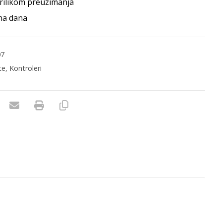
rilikom preuzimanja
na dana
07
te
,
Kontroleri