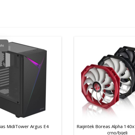
ihi
as MidiTower Argus E4
Raijintek Boreas Alpha 14
crno/bijeli