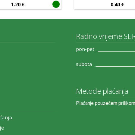
1.20
€
0.40
€
Radno vrijeme SE
pon-pet
subota
Metode plaćanja
Plaćanje pouzećem prilikom
ćanja
je