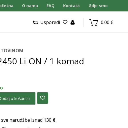
očetna
O nama
FAQ
Kontakt
Gdje smo
Usporedi
0.00
€
GOTOVINOM
2450 Li-ON / 1 komad
no
Dodaj u košaricu
 sve narudžbe iznad 130 €