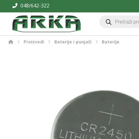
048/642-322
Proizvodi
Baterije i punjači
Baterije