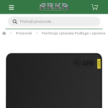
Proizvodi
Periferija računala
Podloge i oprema 