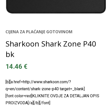
CIJENA ZA PLAĆANJE GOTOVINOM
Sharkoon Shark Zone P40
bk
14.46
€
[b][a href=http://www.sharkoon.com/?
q=en/content/shark-zone-p40 target=_blank]
[font color=red]KLIKNITE OVDJE ZA DETALJAN OPIS
PROIZVODA[/a][/b][/font]