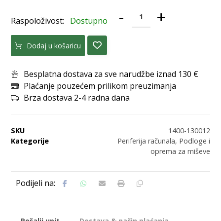
-
+
Raspoloživost:
Dostupno
Dodaj u košaricu
Besplatna dostava za sve narudžbe iznad 130 €
Plaćanje pouzećem prilikom preuzimanja
Brza dostava 2-4 radna dana
SKU
1400-130012
Kategorije
Periferija računala
,
Podloge i
oprema za miševe
Pošalji upit
Dostava & način plaćanja