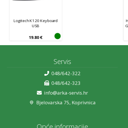
Logitech K120 Keyboard
USB
G
19.80
€
Servis
048/642-322
048/642-323
info@arka-servis.hr
Bjelovarska 75, Koprivnica
Opće informacije