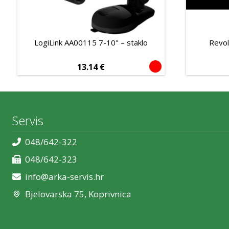
LogiLink AA00115 7-10" – staklo
Revol
13.14
€
Servis
048/642-322
048/642-323
info@arka-servis.hr
Bjelovarska 75, Koprivnica