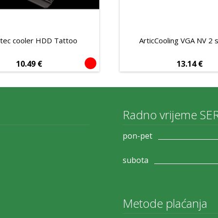
tec cooler HDD Tattoo
ArticCooling VGA NV 2 s
10.49
€
13.14
€
Radno vrijeme SE
pon-pet
subota
Metode plaćanja