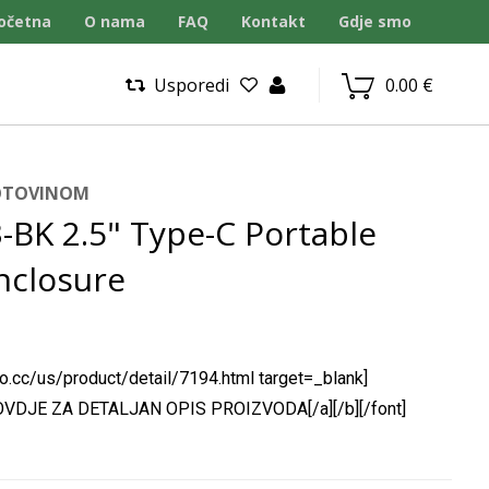
očetna
O nama
FAQ
Kontakt
Gdje smo
Usporedi
0.00
€
GOTOVINOM
-BK 2.5" Type-C Portable
nclosure
co.cc/us/product/detail/7194.html target=_blank]
E OVDJE ZA DETALJAN OPIS PROIZVODA[/a][/b][/font]