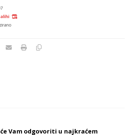
07
alihi
zirano
e će Vam odgovoriti u najkraćem