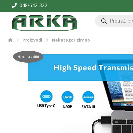
048/642-322
Proizvodi
Nekategorizirano
Nema na zalihi