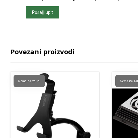
Pošalji upit
Povezani proizvodi
Nema na zalihi
Nema na zal