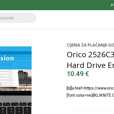
P
CIJENA ZA PLAĆANJE 
Orico 2526C3
Hard Drive E
10.49
€
[b][a href=https://www.ori
[font color=red]KLIKNIT