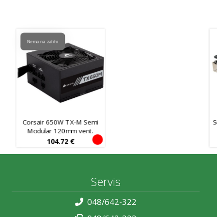
Nema na zalihi
Corsair 650W TX-M Semi
S
Modular 120mm vent.
104.72
€
Servis
048/642-322